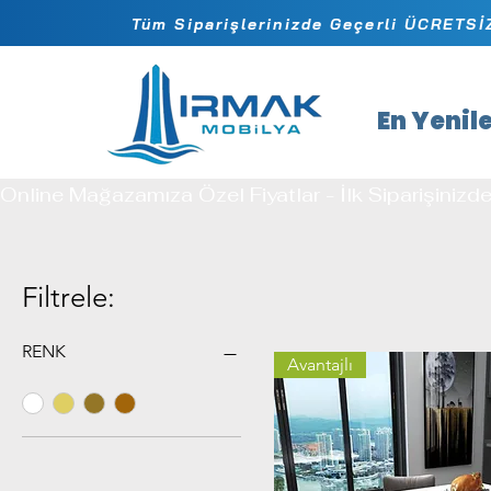
Tüm Siparişlerinizde Geçerli ÜCRETS
En Yenil
Online Mağazamıza Özel Fiyatlar - İlk Siparişinizd
Filtrele:
RENK
Avantajlı