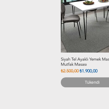
Siyah Tel Ayaklı Yemek Mas
Hızlı Bakış
Mutfak Masası
Normal Fiyat
İndirimli Fiyat
₺2.500,00
₺1.900,00
Tükendi