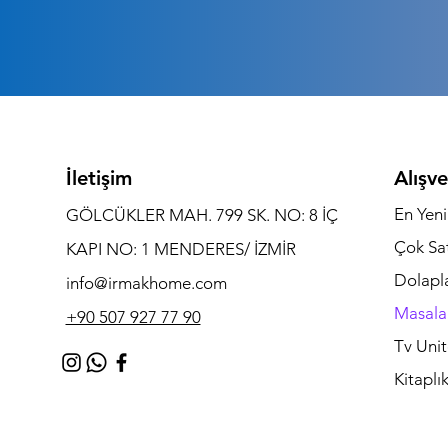
İletişim
Alışve
En Yeni
GÖLCÜKLER MAH. 799 SK. NO: 8 İÇ
Çok Sa
KAPI NO: 1 MENDERES/ İZMİR
Dolapl
info@irmakhome.com
Masala
+90 507 927 77 90
Tv Unit
Kitaplık