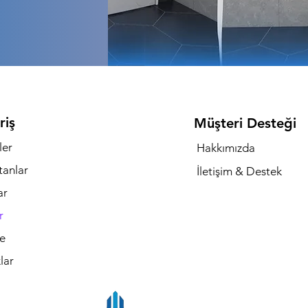
riş
Müşteri Desteği
ler
Hakkımızda
tanlar
İletişim & Destek
ar
r
e
lar