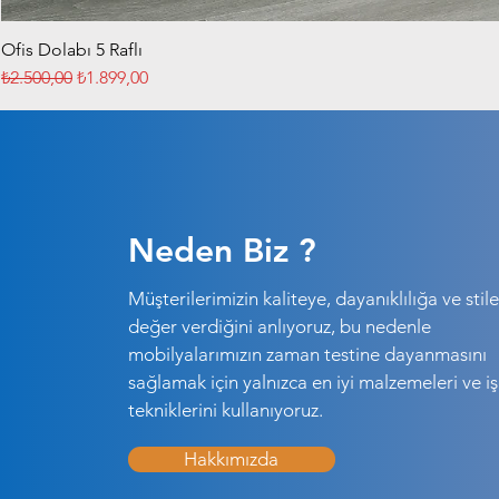
Ofis Dolabı 5 Raflı
Normal Fiyat
İndirimli Fiyat
₺2.500,00
₺1.899,00
Neden Biz ?
Müşterilerimizin kaliteye, dayanıklılığa ve stile
değer verdiğini anlıyoruz, bu nedenle
mobilyalarımızın zaman testine dayanmasını
sağlamak için yalnızca en iyi malzemeleri ve işç
tekniklerini kullanıyoruz.
Hakkımızda