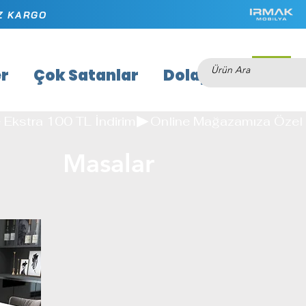
İZ KARGO
er
Çok Satanlar
Dolaplar
Masal
e Ekstra 100 TL İndirim
Masalar