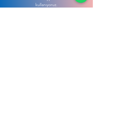
kullanıyoruz.
Hakkımızda
İletişim
GÖLCÜKLER MAH. 799 SK. NO: 8 İÇ KAPI
NO: 1 MENDERES/ İZMİR
info@irmakhome.com
+90 507 927 77 90