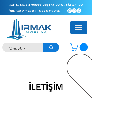
Tüm Siparişlerinizde Geçerli ÜCRETSİZ KARGO
İndirim Fırsatını Kaçırmayın!
Online Mağazamıza Özel Fiyatlar - İlk Siparişinizde Ekstra 10
İLETİŞİM