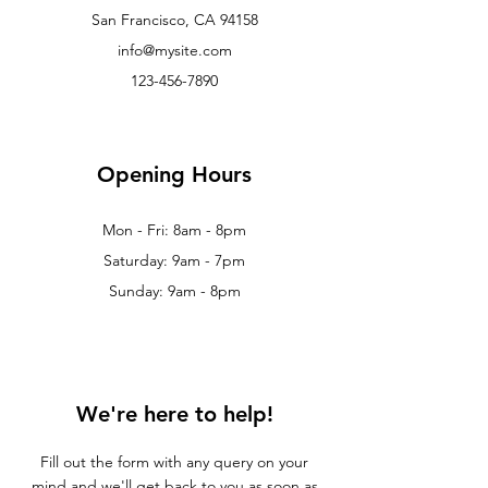
San Francisco, CA 94158
info@mysite.com
123-456-7890
Opening Hours
Mon - Fri: 8am - 8pm
Saturday: 9am - 7pm
Sunday: 9am - 8pm
We're here to help!
Fill out the form with any query on your
mind and we'll get back to you as soon as