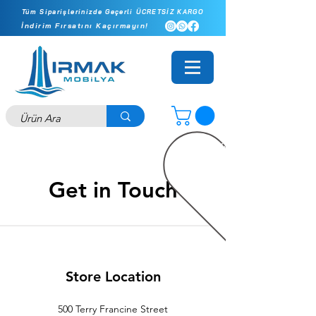
Tüm Siparişlerinizde Geçerli ÜCRETSİZ KARGO
İndirim Fırsatını Kaçırmayın!
Online Mağazamıza Özel Fiyatlar - İlk Siparişinizde Ekstra 10
Get in Touch
Store Location
500 Terry Francine Street