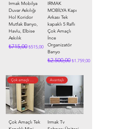
Irmak Mobilya
IRMAK
Duvar Askılığı
MOBİLYA Kapı
Hol Koridor
Arkası Tek
Mutfak Banyo,
kapaklı 5 Raflı
Havlu, Elbise
Çok Amaçlı
Askılık
İnce
Organizatör
Normal Fiyat
İndirimli Fiyat
₺715,00
₺515,00
Banyo
Normal Fiyat
İndirimli Fiyat
₺2.500,00
₺1.759,00
Çok amaçlı dolap
Avantajlı
Çok Amaçlı Tek
Irmak Tv
Kapaklı Mini
Sehpası Ünitesi