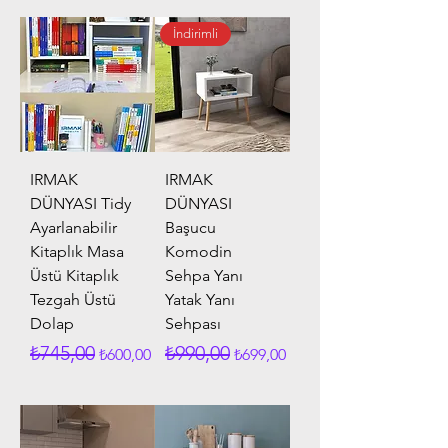
İndirimli
IRMAK
IRMAK
DÜNYASI Tidy
DÜNYASI
Ayarlanabilir
Başucu
Kitaplık Masa
Komodin
Üstü Kitaplık
Sehpa Yanı
Tezgah Üstü
Yatak Yanı
Dolap
Sehpası
Normal Fiyat
İndirimli Fiyat
Normal Fiyat
İndirimli Fiyat
₺745,00
₺990,00
₺600,00
₺699,00