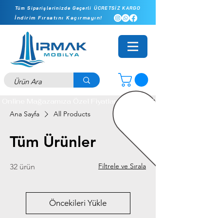
Tüm Siparişlerinizde Geçerli ÜCRETSİZ KARGO
İndirim Fırsatını Kaçırmayın!
Online Mağazamıza Özel Fiyatlar - İlk Siparişinizde Ekstra 10
Ana Sayfa
All Products
Tüm Ürünler
Filtrele ve Sırala
32 ürün
Öncekileri Yükle