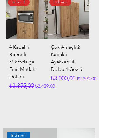
İndirimli
İndirimli
4 Kapaklı
Çok Amaçlı 2
Bölmeli
Kapaklı
Mikrodalga
Ayakkabılık
Fırın Mutfak
Dolap 4 Gözlü
Dolabı
Normal Fiyat
İndirimli Fiyat
₺3.000,00
₺2.399,00
Normal Fiyat
İndirimli Fiyat
₺3.355,00
₺2.439,00
İndirimli