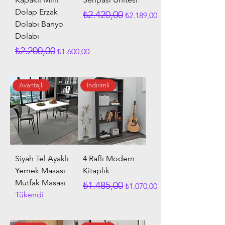
Dolap Erzak
Normal Fiyat
İndirimli Fiyat
₺2.420,00
₺2.189,00
Dolabı Banyo
Dolabı
Normal Fiyat
İndirimli Fiyat
₺2.200,00
₺1.600,00
Avantajlı
İndirimli
Siyah Tel Ayaklı
4 Raflı Modern
Yemek Masası
Kitaplık
Mutfak Masası
Normal Fiyat
İndirimli Fiyat
₺1.485,00
₺1.070,00
Tükendi