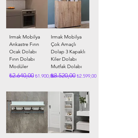
Irmak Mobilya
Irmak Mobilya
Ankastre Fırın
Çok Amaçlı
Ocak Dolabı
Dolap 3 Kapaklı
Fırın Dolabı
Kiler Dolabı
Modüler
Mutfak Dolabı
Normal Fiyat
İndirimli Fiyat
Normal Fiyat
İndirimli Fiyat
₺2.640,00
₺3.520,00
₺1.900,00
₺2.599,00