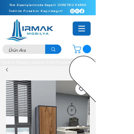
Tüm Siparişlerinizde Geçerli ÜCRETSİZ KARGO
İndirim Fırsatını Kaçırmayın!
Online Mağazamıza Özel Fiyatlar - İlk Siparişinizde Ekstra 10