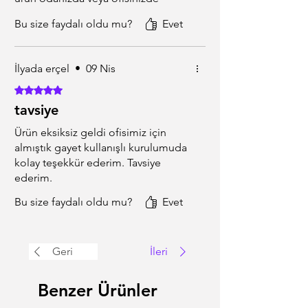
kullanılabilecek basit ama işlevsel
Bu size faydalı oldu mu?
Evet
bir ürün tavsiye edrim.
İlyada erçel
•
09 Nis
5 üzerinden 5 yıldız
tavsiye
Ürün eksiksiz geldi ofisimiz için
almıştık gayet kullanışlı kurulumuda
kolay teşekkür ederim. Tavsiye
ederim.
Bu size faydalı oldu mu?
Evet
Geri
İleri
Benzer Ürünler