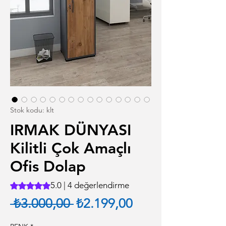
Stok kodu: klt
IRMAK DÜNYASI
Kilitli Çok Amaçlı
Ofis Dolap
5.0 | 4 değerlendirme
4 değerlendirmeye göre beş yıldız üzerinden hesaplanan pu
Normal Fiyat
İndirimli Fiyat
 ₺3.000,00 
₺2.199,00