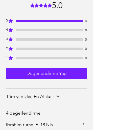
5.0
5 üzerinden 5 yıldız
5
4
4
0
3
0
2
0
1
0
Değerlendirme Yap
Tüm yıldızlar, En Alakalı
4 değerlendirme
ibrahim turan
•
18 Nis