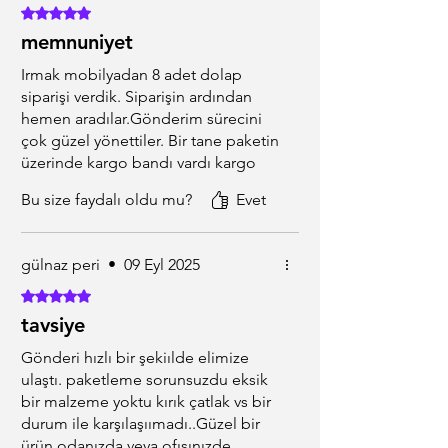
5 üzerinden 5 yıldız
memnuniyet
Irmak mobilyadan 8 adet dolap
siparişi verdik. Siparişin ardından
hemen aradılar.Gönderim sürecini
çok güzel yönettiler. Bir tane paketin
üzerinde kargo bandı vardı kargo
firması taşırken aksesuar paketini
Bu size faydalı oldu mu?
Evet
düşürmüş olmalılar bu bilgiyi
satıcıya bildirdim aynı gün kargo
yapıp mağduriyetimizin
gülnaz peri
•
09 Eyl 2025
giderilmesini sağladılar. Müşteri
memnuniyeti öncelikli çalışan gayet
5 üzerinden 5 yıldız
kibar ve düzgün bir firma.
tavsiye
Ürünlerdede bir sıkıntı yaşamadık.
Gönderi hızlı bir şekiılde elimize
Böyle esnafların olduğunu bilmek
ulaştı. paketleme sorunsuzdu eksik
güzel. Çok teşekkür ederiz.
bir malzeme yoktu kırık çatlak vs bir
durum ile karşılaşıımadı..Güzel bir
ürün odanızda veya ofısınızde