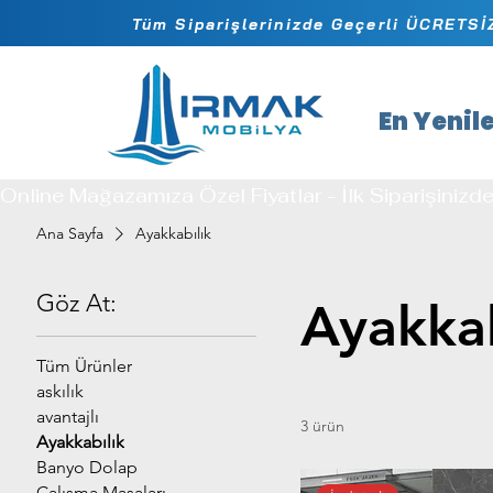
Tüm Siparişlerinizde Geçerli ÜCRETS
En Yenil
Online Mağazamıza Özel Fiyatlar - İlk Siparişinizd
Ana Sayfa
Ayakkabılık
Göz At:
Ayakkab
Tüm Ürünler
askılık
avantajlı
3 ürün
Ayakkabılık
Banyo Dolap
Çalışma Masaları