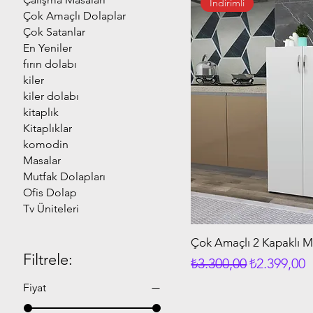
İndirimli
Çok Amaçlı Dolaplar
Çok Satanlar
En Yeniler
fırın dolabı
kiler
kiler dolabı
kitaplık
Kitaplıklar
komodin
Masalar
Mutfak Dolapları
Ofis Dolap
Tv Üniteleri
Çok Amaçlı 2 Kapaklı M
Filtrele:
Normal Fiyat
İndirimli F
₺3.300,00
₺2.399,00
Fiyat