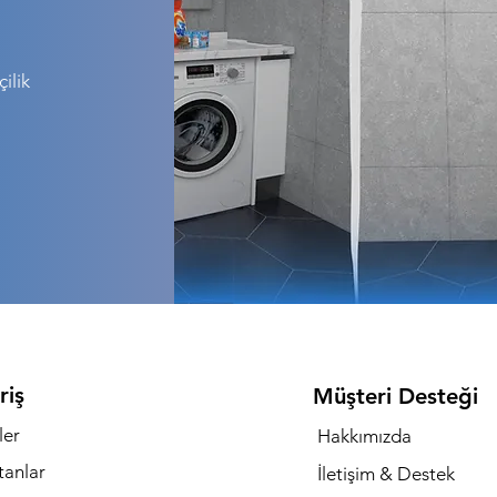
ilik
riş
Müşteri Desteği
ler
Hakkımızda
tanlar
İletişim & Destek