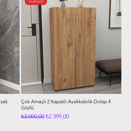
İndirimli
rzak
Çok Amaçlı 2 Kapaklı Ayakkabılık Dolap 4
Gözlü
Normal Fiyat
İndirimli Fiyat
₺3.000,00
₺2.399,00