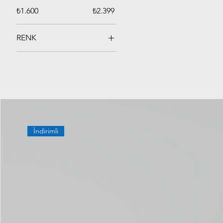
₺1.600
₺2.399
RENK
İndirimli