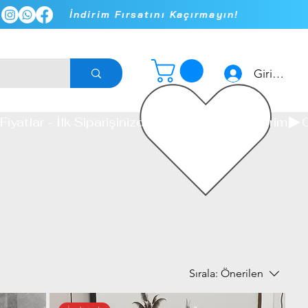
İndirim Fırsatını Kaçırmayın!
ar
Tv Unite
Kitaplıklar
Giriş yap
Sırala:
Önerilen