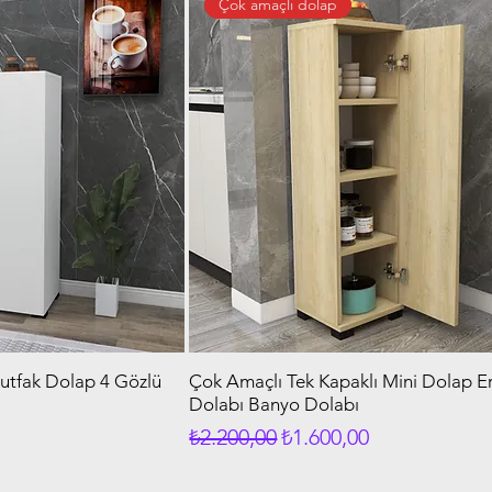
Çok amaçlı dolap
utfak Dolap 4 Gözlü
Çok Amaçlı Tek Kapaklı Mini Dolap E
Dolabı Banyo Dolabı
iyat
Normal Fiyat
İndirimli Fiyat
₺2.200,00
₺1.600,00