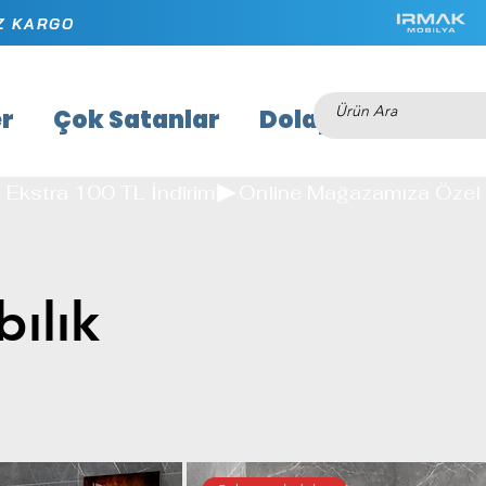
İZ KARGO
er
Çok Satanlar
Dolaplar
Masal
e Ekstra 100 TL İndirim
ılık